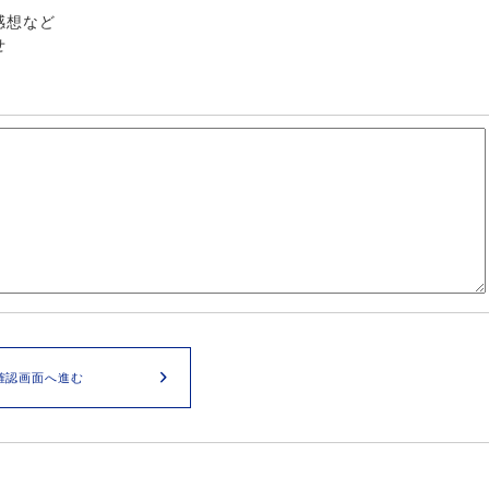
感想など
せ
確認画面へ進む