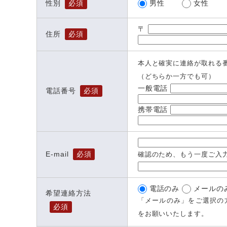
男性
女性
性別
必須
〒
住所
必須
本人と確実に連絡が取れる
（どちらか一方でも可）
一般電話
電話番号
必須
携帯電話
E-mail
必須
確認のため、もう一度ご入
電話のみ
メールの
希望連絡方法
「メールのみ」をご選択の方は、
必須
をお願いいたします。