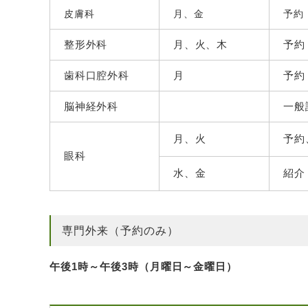
皮膚科
月、金
予約
整形外科
月、火、木
予約
歯科口腔外科
月
予約
脳神経外科
一般
月、火
予約
眼科
水、金
紹介
専門外来（予約のみ）
午後1時～午後3時（月曜日～金曜日）