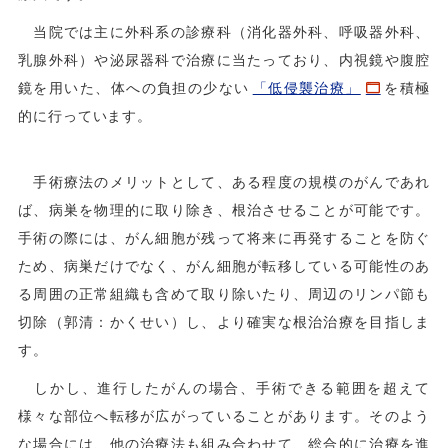
当院では主に外科系の診療科（消化器外科、呼吸器外科、
乳腺外科）や泌尿器科で治療に当たっており、内視鏡や腹腔
鏡を用いた、体への負担の少ない
「低侵襲治療」
を積極
的に行っています。
手術療法のメリットとして、ある程度の規模のがんであれ
ば、病巣を物理的に取り除き、根治させることが可能です。
手術の際には、がん細胞が残って将来に再発することを防ぐ
ため、病巣だけでなく、がん細胞が転移している可能性のあ
る周囲の正常組織も含めて取り除いたり、周辺のリンパ節も
切除（郭清：かくせい）し、より確実な根治治療を目指しま
す。
しかし、進行したがんの場合、手術できる範囲を超えて
様々な部位へ転移が広がっていることがあります。そのよう
な場合には、他の治療法も組み合わせて、総合的に治療を進