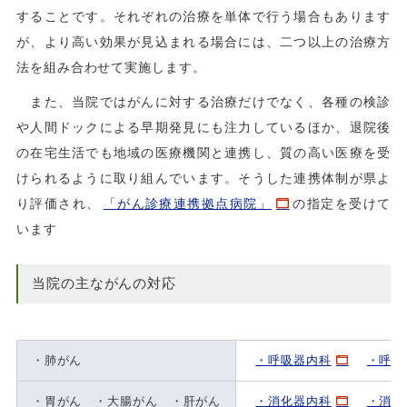
することです。それぞれの治療を単体で行う場合もあります
が、より高い効果が見込まれる場合には、二つ以上の治療方
法を組み合わせて実施します。
また、当院ではがんに対する治療だけでなく、各種の検診
や人間ドックによる早期発見にも注力しているほか、退院後
の在宅生活でも地域の医療機関と連携し、質の高い医療を受
けられるように取り組んでいます。そうした連携体制が県よ
り評価され、
「がん診療連携拠点病院」
の指定を受けて
います
当院の主ながんの対応
・肺がん
・呼吸器内科
・呼吸
・胃がん ・大腸がん ・肝がん
・消化器内科
・消化