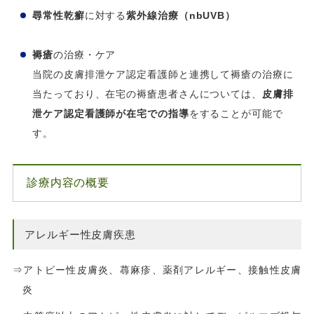
尋常性乾癬
に対する
紫外線治療（nbUVB）
褥瘡
の治療・ケア
当院の皮膚排泄ケア認定看護師と連携して褥瘡の治療に
当たっており、在宅の褥瘡患者さんについては、
皮膚排
泄ケア認定看護師が在宅での指導
をすることが可能で
す。
診療内容の概要
アレルギー性皮膚疾患
⇒アトピー性皮膚炎、蕁麻疹、薬剤アレルギー、接触性皮膚
炎