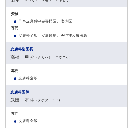
山本 哲久
(ヤマモト アキヒサ)
資格
日本皮膚科学会専門医、指導医
専門
皮膚科全般、皮膚腫瘍、炎症性皮膚疾患
皮膚科副医長
髙橋 甲介
(タカハシ コウスケ)
専門
皮膚科全般
皮膚科医師
武田 有生
(タケダ ユイ)
専門
皮膚科全般