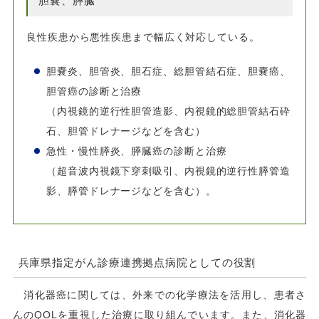
胆嚢、膵臓
良性疾患から悪性疾患まで幅広く対応している。
胆嚢炎、胆管炎、胆石症、総胆管結石症、胆嚢癌、
胆管癌の診断と治療
（内視鏡的逆行性胆管造影、内視鏡的総胆管結石砕
石、胆管ドレナージなどを含む）
急性・慢性膵炎、膵臓癌の診断と治療
（超音波内視鏡下穿刺吸引、内視鏡的逆行性膵管造
影、膵管ドレナージなどを含む）。
兵庫県指定がん診療連携拠点病院としての役割
消化器癌に関しては、外来での化学療法を活用し、患者さ
んのQOLを重視した治療に取り組んでいます。また、消化器