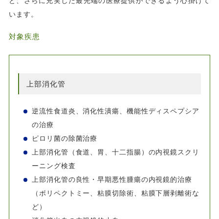
と、さらに充実した最先端の医療提供ができるよう心掛けて
います。
対象疾患
上部消化管
逆流性食道炎、消化性潰瘍、機能性ディスペプシア
の治療
ピロリ菌の除菌治療
上部消化管（食道、胃、十二指腸）の内視鏡スクリ
ーニング検査
上部消化管の良性・早期悪性腫瘍の内視鏡的治療
（ポリペクトミー、粘膜切除術、粘膜下層剥離術な
ど）